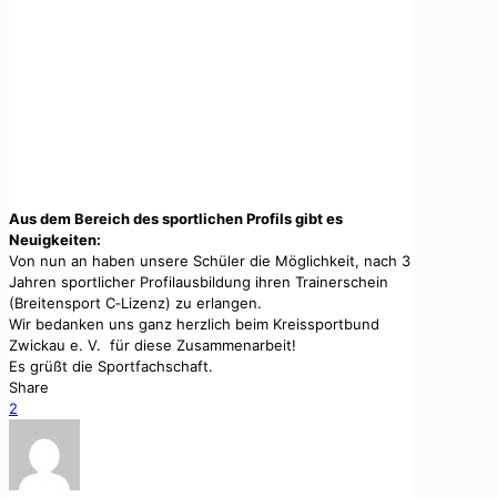
Aus dem Bere­ich des sportlichen Pro­fils gibt es
Neuigkeit­en:
Von nun an haben unsere Schüler die Möglichkeit, nach 3
Jahren sportlich­er Pro­fi­laus­bil­dung ihren Train­er­schein
(Bre­it­en­sport C‑Lizenz) zu erlan­gen.
Wir bedanken uns ganz her­zlich beim Kreis­s­port­bund
Zwick­au e. V. für diese Zusam­me­nar­beit!
Es grüßt die Sport­fach­schaft.
Share
2