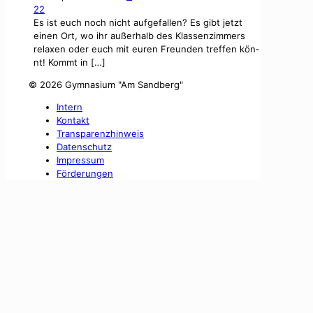
22
Es ist euch noch nicht aufge­fall­en? Es gibt jet­zt
einen Ort, wo ihr außer­halb des Klassen­z­im­mers
relax­en oder euch mit euren Fre­un­den tre­f­fen kön­
nt! Kommt in
[…]
©
2026 Gymnasium "Am Sandberg"
Intern
Kontakt
Transparenzhinweis
Datenschutz
Impressum
Förderungen