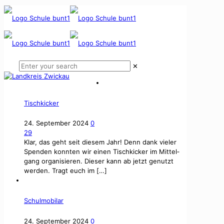
✕
Tischkicker
24. September 2024
0
29
Klar, das geht seit diesem Jahr! Denn dank viel­er
Spenden kon­nten wir einen Tis­ch­kick­er im Mit­tel­
gang organ­isieren. Dieser kann ab jet­zt genutzt
wer­den. Tragt euch im
[…]
Schulmobilar
24. September 2024
0