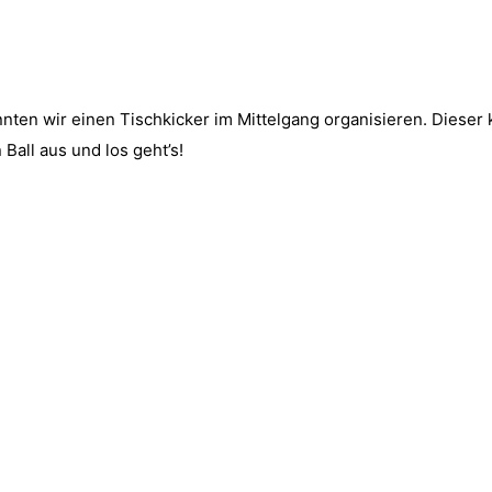
en wir einen Tis­ch­kick­er im Mit­tel­gang organ­isieren. Dieser 
n Ball aus und los geht’s!