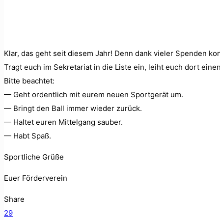
Klar, das geht seit diesem Jahr! Denn dank viel­er Spenden kon­nt
Tragt euch im Sekre­tari­at in die Liste ein, lei­ht euch dort eine
Bitte beachtet:
— Geht ordentlich mit eurem neuen Sport­gerät um.
— Bringt den Ball immer wieder zurück.
— Hal­tet euren Mit­tel­gang sauber.
— Habt Spaß.
Sportliche Grüße
Euer Fördervere­in
Share
29