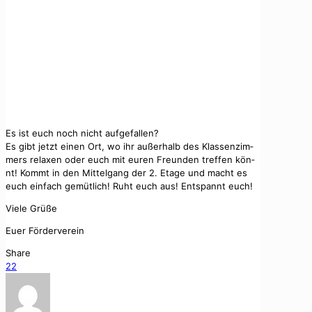
Es ist euch noch nicht aufge­fall­en?
Es gibt jet­zt einen Ort, wo ihr außer­halb des Klassen­z­im­
mers relax­en oder euch mit euren Fre­un­den tre­f­fen kön­
nt! Kommt in den Mit­tel­gang der 2. Etage und macht es
euch ein­fach gemütlich! Ruht euch aus! Entspan­nt euch!
Viele Grüße
Euer Fördervere­in
Share
22