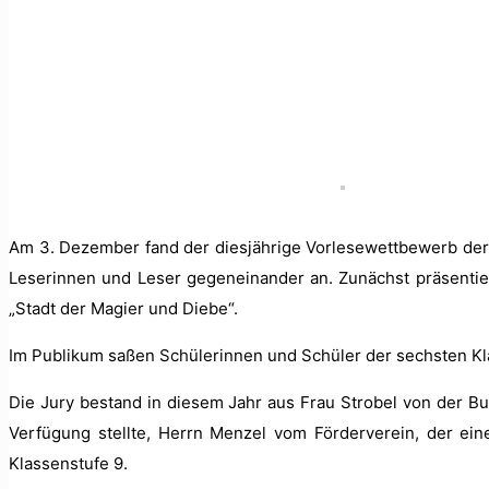
Am 3. Dezem­ber fand der diesjährige Vor­lesewet­tbe­werb der K
Leserin­nen und Leser gegeneinan­der an. Zunächst präsen­tie
„Stadt der Magi­er und Diebe“.
Im Pub­likum saßen Schü­lerin­nen und Schüler der sech­sten Kl
Die Jury bestand in diesem Jahr aus Frau Stro­bel von der Buc
Ver­fü­gung stellte, Her­rn Men­zel vom Fördervere­in, der ei
Klassen­stufe 9.