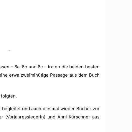
ssen – 6a, 6b und 6c – trat­en die bei­den besten
e eine etwa zweim­inütige Pas­sage aus dem Buch
fol­gten.
 begleit­et und auch dies­mal wieder Büch­er zur
er (Vor­jahressiegerin) und Anni Kürschn­er aus