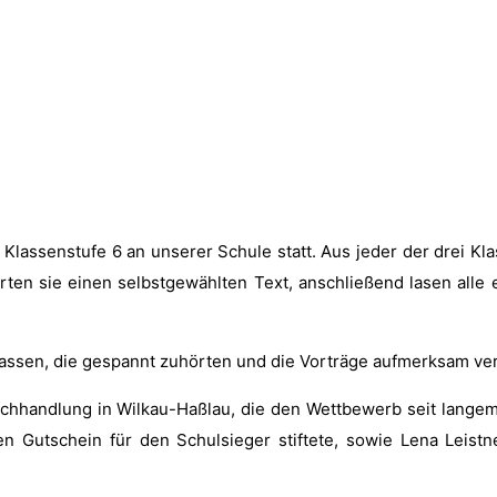
lassen­stufe 6 an unser­er Schule statt. Aus jed­er der drei Kla
rten sie einen selb­st­gewählten Text, anschließend lasen all
assen, die ges­pan­nt zuhörten und die Vorträge aufmerk­sam ver­
h­hand­lung in Wilkau-Haßlau, die den Wet­tbe­werb seit langem
nen Gutschein für den Schulsieger stiftete, sowie Lena Leist­n