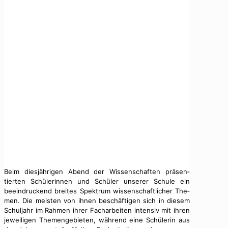
Beim diesjähri­gen Abend der Wis­senschaften präsen­
tierten Schü­lerin­nen und Schüler unser­er Schule ein
beein­druck­end bre­ites Spek­trum wis­senschaftlich­er The­
men. Die meis­ten von ihnen beschäfti­gen sich in diesem
Schul­jahr im Rah­men ihrer Fachar­beit­en inten­siv mit ihren
jew­eili­gen The­menge­bi­eten, während eine Schü­lerin aus