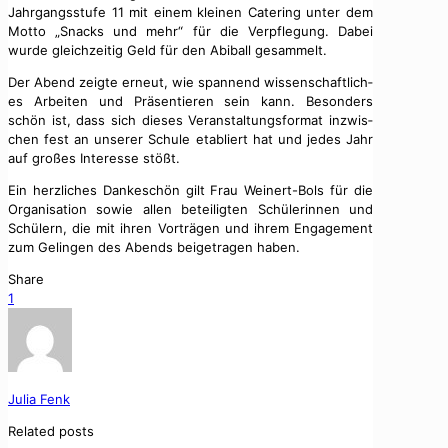
Jahrgangsstufe 11 mit einem kleinen Cater­ing unter dem
Mot­to „Snacks und mehr“ für die Verpfle­gung. Dabei
wurde gle­ichzeit­ig Geld für den Abiball gesam­melt.
Der Abend zeigte erneut, wie span­nend wis­senschaftlich­
es Arbeit­en und Präsen­tieren sein kann. Beson­ders
schön ist, dass sich dieses Ver­anstal­tungs­for­mat inzwis­
chen fest an unser­er Schule etabliert hat und jedes Jahr
auf großes Inter­esse stößt.
Ein her­zlich­es Dankeschön gilt Frau Wein­ert-Bols für die
Organ­i­sa­tion sowie allen beteiligten Schü­lerin­nen und
Schülern, die mit ihren Vorträ­gen und ihrem Engage­ment
zum Gelin­gen des Abends beige­tra­gen haben.
Share
1
Julia Fenk
Related posts