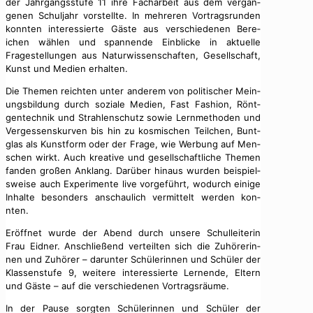
der Jahrgangsstufe 11 ihre Fachar­beit aus dem ver­gan­
genen Schul­jahr vorstellte. In mehreren Vor­tragsrun­den
kon­nten inter­essierte Gäste aus ver­schiede­nen Bere­
ichen wählen und span­nende Ein­blicke in aktuelle
Fragestel­lun­gen aus Natur­wis­senschaften, Gesellschaft,
Kun­st und Medi­en erhal­ten.
Die The­men reicht­en unter anderem von poli­tis­ch­er Mei­n­
ungs­bil­dung durch soziale Medi­en, Fast Fash­ion, Rönt­
gen­tech­nik und Strahlen­schutz sowie Lern­meth­o­d­en und
Vergessen­skur­ven bis hin zu kos­mis­chen Teilchen, Bunt­
glas als Kun­st­form oder der Frage, wie Wer­bung auf Men­
schen wirkt. Auch kreative und gesellschaftliche The­men
fan­den großen Anklang. Darüber hin­aus wur­den beispiel­
sweise auch Exper­i­mente live vorge­führt, wodurch einige
Inhalte beson­ders anschaulich ver­mit­telt wer­den kon­
nten.
Eröffnet wurde der Abend durch unsere Schullei­t­erin
Frau Eid­ner. Anschließend verteil­ten sich die Zuhörerin­
nen und Zuhör­er – darunter Schü­lerin­nen und Schüler der
Klassen­stufe 9, weit­ere inter­essierte Ler­nende, Eltern
und Gäste – auf die ver­schiede­nen Vor­tragsräume.
In der Pause sorgten Schü­lerin­nen und Schüler der