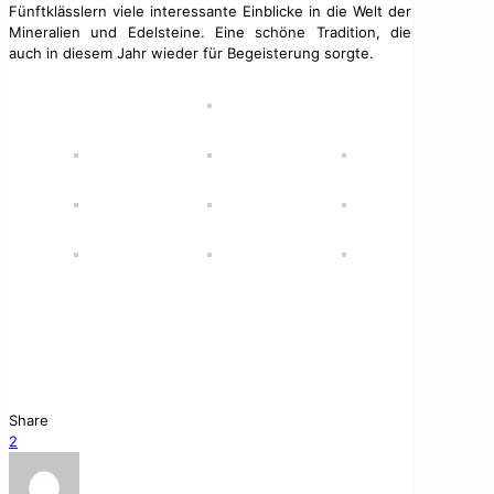
Fünftklässlern viele interessante Einblicke in die Welt der
Mineralien und Edelsteine. Eine schöne Tradition, die
auch in diesem Jahr wieder für Begeisterung sorgte.
Auch in diesem Jahr machte sich die Klassen­stufe 5 auf
den Weg zum Sch­neck­en­stein – eine Exkur­sion, die mit­
tler­weile fest zum Schul­jahr gehört. Dabei besucht­en die
Klassen 5b am 22. Juni, 5a am 23. Juni und 5c am 24.
Juni das beliebte Aus­flugsziel im Vogt­land.
Share
2