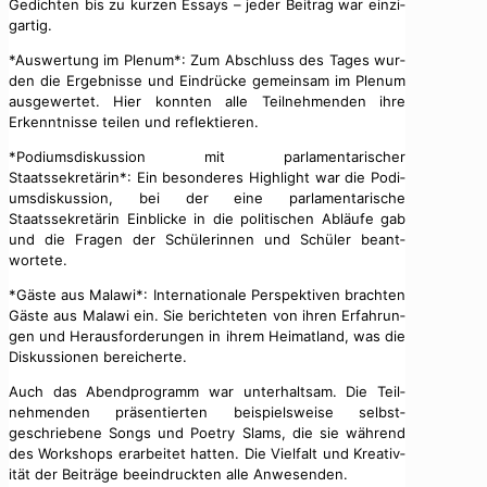
Gedicht­en bis zu kurzen Essays – jed­er Beitrag war einzi­
gar­tig.
*Auswer­tung im Plenum*: Zum Abschluss des Tages wur­
den die Ergeb­nisse und Ein­drücke gemein­sam im Plenum
aus­gew­ertet. Hier kon­nten alle Teil­nehmenden ihre
Erken­nt­nisse teilen und reflek­tieren.
*Podi­ums­diskus­sion mit par­la­men­tarisch­er
Staatssekretärin*: Ein beson­deres High­light war die Podi­
ums­diskus­sion, bei der eine par­la­men­tarische
Staatssekretärin Ein­blicke in die poli­tis­chen Abläufe gab
und die Fra­gen der Schü­lerin­nen und Schüler beant­
wortete.
*Gäste aus Malawi*: Inter­na­tionale Per­spek­tiv­en bracht­en
Gäste aus Malawi ein. Sie berichteten von ihren Erfahrun­
gen und Her­aus­forderun­gen in ihrem Heimat­land, was die
Diskus­sio­nen bere­icherte.
Auch das Abend­pro­gramm war unter­halt­sam. Die Teil­
nehmenden präsen­tierten beispiel­sweise selb­st­
geschriebene Songs und Poet­ry Slams, die sie während
des Work­shops erar­beit­et hat­ten. Die Vielfalt und Kreativ­
ität der Beiträge beein­druck­ten alle Anwe­senden.