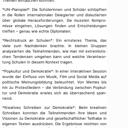
The­men ein­tauchen kon­nten:
*UN-Plan­spiel*: Die Schü­lerin­nen und Schüler schlüpften
in die Rollen inter­na­tionaler Delegiert­er und disku­tierten
über glob­ale Her­aus­forderun­gen. Sie mussten Kom­pro­
misse einge­hen, Lösun­gen find­en und Entschei­dun­gen
tre­f­fen – genau wie echte Diplo­mat­en.
*Rechts­druck an Schulen*: Ein ern­steres The­ma, das
viele zum Nach­denken brachte. In kleinen Grup­pen
analysierten die Teil­nehmenden, wie man mit extrem­istis­
chen Ten­den­zen umge­hen kann und welche Ver­ant­wor­
tung Schulen in diesem Kon­text tra­gen.
*Pop­kul­tur und Demokratie*: In ein­er inter­ak­tiv­en Ses­sion
wurde der Ein­fluss von Musik, Film und Social Media auf
poli­tis­che Mei­n­ungs­bil­dung beleuchtet. Von Memes bis
hin zu Protestliedern – die Verbindung zwis­chen Pop­kul­
tur und Demokratie erwies sich als über­raschend span­
nend.
*Kreatives Schreiben zur Demokratie*: Beim kreativ­en
Schreiben kon­nten die Teil­nehmenden ihre Ideen und
Visio­nen zu Demokratie und gesellschaftlich­er Teil­habe in
eige­nen Tex­ten aus­drück­en. Die Ergeb­nisse reicht­en von