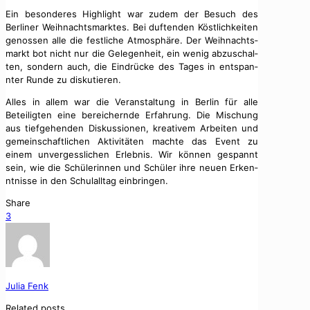
Ein beson­deres High­light war zudem der Besuch des
Berlin­er Wei­h­nachts­mark­tes. Bei duf­ten­den Köstlichkeit­en
genossen alle die fes­tliche Atmo­sphäre. Der Wei­h­nachts­
markt bot nicht nur die Gele­gen­heit, ein wenig abzuschal­
ten, son­dern auch, die Ein­drücke des Tages in entspan­
nter Runde zu disku­tieren.
Alles in allem war die Ver­anstal­tung in Berlin für alle
Beteiligten eine bere­ich­ernde Erfahrung. Die Mis­chung
aus tiefge­hen­den Diskus­sio­nen, kreativem Arbeit­en und
gemein­schaftlichen Aktiv­itäten machte das Event zu
einem unvergesslichen Erleb­nis. Wir kön­nen ges­pan­nt
sein, wie die Schü­lerin­nen und Schüler ihre neuen Erken­
nt­nisse in den Schu­lall­t­ag ein­brin­gen.
Share
3
Julia Fenk
Related posts