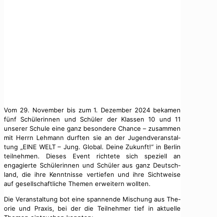
Vom 29. Novem­ber bis zum 1. Dezem­ber 2024 beka­men
fünf Schü­lerin­nen und Schüler der Klassen 10 und 11
unser­er Schule eine ganz beson­dere Chance – zusam­men
mit Her­rn Lehmann durften sie an der Jugend­ver­anstal­
tung „EINE WELT – Jung. Glob­al. Deine Zukun­ft!“ in Berlin
teil­nehmen. Dieses Event richtete sich speziell an
engagierte Schü­lerin­nen und Schüler aus ganz Deutsch­
land, die ihre Ken­nt­nisse ver­tiefen und ihre Sichtweise
auf gesellschaftliche The­men erweit­ern woll­ten.
Die Ver­anstal­tung bot eine span­nende Mis­chung aus The­
o­rie und Prax­is, bei der die Teil­nehmer tief in aktuelle