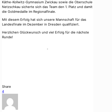
Käthe-Kollwitz-Gymnasium Zwickau sowie die Oberschule
Netzschkau sicherte sich das Team den 1. Platz und damit
die Goldmedaille im Regionalfinale.
Mit diesem Erfolg hat sich unsere Mannschaft für das
Landesfinale im Dezember in Dresden qualifiziert.
Herzlichen Glückwunsch und viel Erfolg für die nächste
Runde!
Beim Wet­tbe­werb „Jugend trainiert für Olympia“ trat am
Dien­stag, dem 11. Novem­ber 2025, die Tis­chten­nis-
Mannschaft der Jun­gen U18 im Region­al­fi­nale in Zwick­au
an. Unter der Betreu­ung von Her­rn Wol­fram zeigten die
Spiel­er starke Leis­tun­gen und Teamgeist.
Share
4