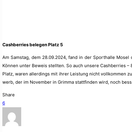
Cash­ber­ries bele­gen Platz 5
Am Sam­stag, dem 28.09.2024, fand in der Sporthalle Mosel der
Kön­nen unter Beweis stell­ten. So auch unsere Cash­ber­ries – 
Platz, waren allerd­ings mit ihrer Leis­tung nicht vol­lkom­men 
werb, der im Novem­ber in Grim­ma stat­tfind­en wird, noch bess
Share
6