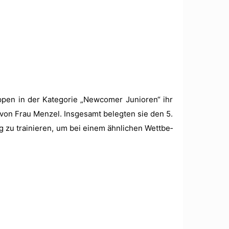
en in der Kat­e­gorie „New­com­er Junioren“ ihr
 von Frau Men­zel. Ins­ge­samt belegten sie den 5.
ig zu trainieren, um bei einem ähn­lichen Wet­tbe­