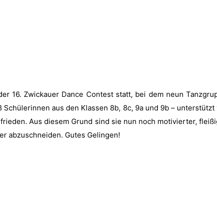
 16. Zwick­auer Dance Con­test statt, bei dem neun Tanz­grup­p
8 Schü­lerin­nen aus den Klassen 8b, 8c, 9a und 9b – unter­stützt
zufrieden. Aus diesem Grund sind sie nun noch motiviert­er, fleiß
­er abzuschnei­den. Gutes Gelin­gen!